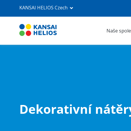
KANSAI HELIOS Czech
Naše spole
KANSAI HELIOS Czech
Naše společnost
Průmyslové nátěry
Autolaky Refinish
Dekorativní nátěr
Prodejna