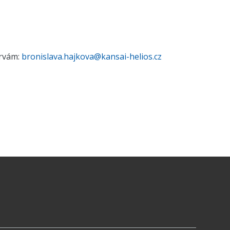
arvám:
bronislava.hajkova@kansai-helios.cz