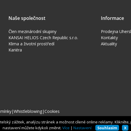
Naše společnost
Informace
Člen mezinárodní skupiny
Prodejna Uhers
KANSAI HELIOS Czech Republic s.r.o.
Kontakty
Klima a životní prostředí
Aktuality
Kariéra
dmínky
|
Whistleblowing
|
Cookies
lský zážitek, analýzu stránek a možnost cílené online reklamy. Klikněte, pr
nastavení můžete kdykoli změnit.
Více
|
Nastavení
Souhlasím
X