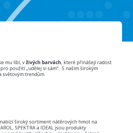
e mu líbí, v
živých barvách
, které přinášejí radost
ro použití „udělej si sám“.
S našim širokým
a světovým trendům.
, nabízí široký sortiment nátěrových hmot na
SAROL, SPEKTRA a IDEAL jsou produkty