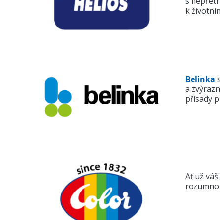
s nepřetr
k životní
Belinka
s
a zvýrazn
přísady p
Ať už váš
rozumnou 