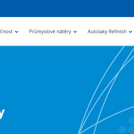
čnost
Průmyslové nátěry
Autolaky Refinish
y