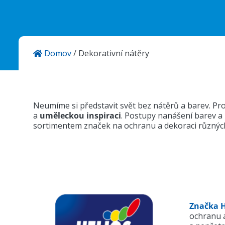
Aktuality
Kontakty
Domov
/
Dekorativní nátěry
KANSAI HELIOS CZ s.r.o.
Sokolovská 115
686 01 Uherské Hradiště
Česká Republika
Neumíme si představit svět bez nátěrů a barev. Pro
a
uměleckou inspiraci
. Postupy nanášení barev a 
sortimentem značek na ochranu a dekoraci různýc
Značka H
ochranu 