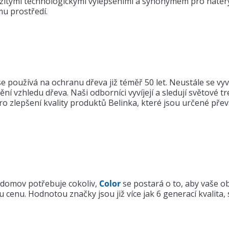
žitými technologickými vylepšeními a synonymem pro nátěry
mu prostředí.
e používá na ochranu dřeva již téměř 50 let. Neustále se vy
ění vzhledu dřeva. Naši odborníci vyvíjejí a sledují světové 
ro zlepšení kvality produktů Belinka, které jsou určené pře
 domov potřebuje cokoliv,
Color
se postará o to, aby vaše o
cenu. Hodnotou značky jsou již více jak 6 generací kvalita, 