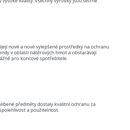
 vysoké kvality. Všechny výrobky jsou šetrné
víjejí nové a nové vylepšené prostředky na ochranu
trendy v oblasti nátěrových hmot a obstarávají
vážně pro koncové spotřebitele.
blíbené předměty dostaly kvalitní ochranu za
spolehlivost a použitelnost.