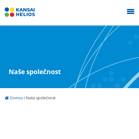
KANSAI HELIOS Czech
Naše společnost
Naše společnost
Průmyslové nátěry
Domov
/
Naše společnost
Autolaky Refinish
Prodejna