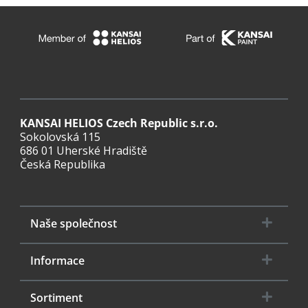
Aktuality
Kontakty
KANSAI HELIOS CZ s.r.o.
KANSAI HELIOS Czech Republic s.r.o.
Sokolovská 115
Sokolovská 115
686 01 Uherské Hradiště
686 01 Uherské Hradiště
Česká Republika
Česká Republika
Naše společnost
Informace
Sortiment