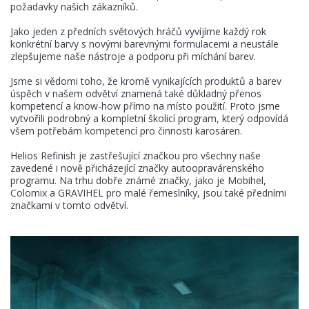
požadavky našich zákazníků.
Aktuality
Jako jeden z předních světových hráčů vyvíjíme každý rok
konkrétní barvy s novými barevnými formulacemi a neustále
Kontakty
zlepšujeme naše nástroje a podporu při míchání barev.
Jsme si vědomi toho, že kromě vynikajících produktů a barev
úspěch v našem odvětví znamená také důkladný přenos
kompetencí a know-how přímo na místo použití. Proto jsme
KANSAI HELIOS CZ s.r.o.
vytvořili podrobný a kompletní školicí program, který odpovídá
všem potřebám kompetencí pro činnosti karosáren.
Sokolovská 115
686 01 Uherské Hradiště
Helios Refinish je zastřešující značkou pro všechny naše
Česká Republika
zavedené i nově přicházející značky autoopravárenského
programu. Na trhu dobře známé značky, jako je Mobihel,
Colomix a GRAVIHEL pro malé řemeslníky, jsou také předními
značkami v tomto odvětví.