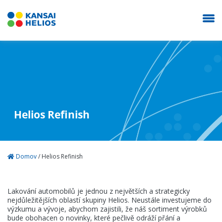
KANSAI HELIOS Czech
Naše společnost
Helios Refinish
Průmyslové nátěry
Domov
/
Helios Refinish
Autolaky Refinish
Lakování automobilů je jednou z největších a strategicky
Prodejna
nejdůležitějších oblastí skupiny Helios. Neustále investujeme do
výzkumu a vývoje, abychom zajistili, že náš sortiment výrobků
bude obohacen o novinky, které pečlivě odráží přání a