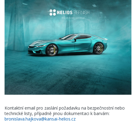
Kontaktní email pro zaslání požadavku na bezpečnostní nebo
technické listy, případně jinou dokumentaci k barvám:
bronislava.hajkova@kansai-helios.cz