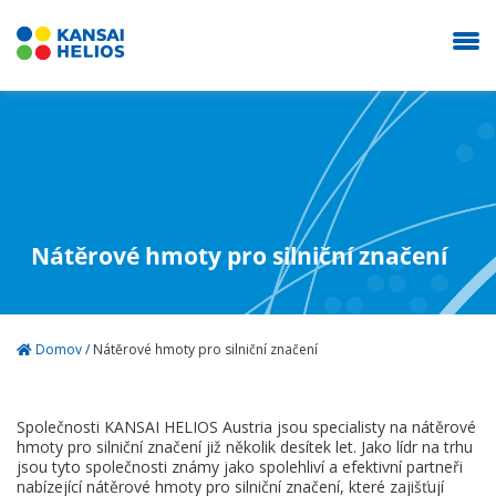
KANSAI HELIOS Czech
Naše společnost
Nátěrové hmoty pro silniční značení
Průmyslové nátěry
Domov
/
Nátěrové hmoty pro silniční značení
Autolaky Refinish
Společnosti KANSAI HELIOS Austria jsou specialisty na nátěrové
Prodejna
hmoty pro silniční značení již několik desítek let. Jako lídr na trhu
jsou tyto společnosti známy jako spolehliví a efektivní partneři
nabízející nátěrové hmoty pro silniční značení, které zajišťují