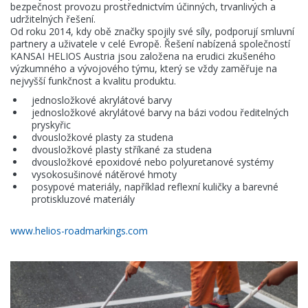
bezpečnost provozu prostřednictvím účinných, trvanlivých a
Aktuality
udržitelných řešení.
Od roku 2014, kdy obě značky spojily své síly, podporují smluvní
partnery a uživatele v celé Evropě. Řešení nabízená společností
Kontakty
KANSAI HELIOS Austria jsou založena na erudici zkušeného
výzkumného a vývojového týmu, který se vždy zaměřuje na
nejvyšší funkčnost a kvalitu produktu.
jednosložkové akrylátové barvy
KANSAI HELIOS CZ s.r.o.
jednosložkové akrylátové barvy na bázi vodou ředitelných
pryskyřic
dvousložkové plasty za studena
Sokolovská 115
686 01 Uherské Hradiště
dvousložkové plasty stříkané za studena
Česká Republika
dvousložkové epoxidové nebo polyuretanové systémy
vysokosušinové nátěrové hmoty
posypové materiály, například reflexní kuličky a barevné
protiskluzové materiály
www.helios-roadmarkings.com