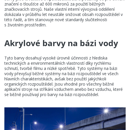
značení o tloušťce až 600 mikronů za použití běžných
značkovacích strojů. Naše vlastní interní vývojová oddělení
dokázala v průběhu let neustále snižovat obsah rozpouštědel v
této řadě, a tím stanovuje nové standardy slučitelnosti
s životním prostředím.
Akrylové barvy na bázi vody
Tyto barvy dosahují vysoké úrovně účinnosti z hlediska
technických a environmentálních vlastností díky rychlému
schnutí, tvorbě filmu a nízké spotřebě. Tyto systémy na bázi
vody převyšují běžné systémy na bázi rozpouštědel ve všech
hlavních charakteristikách, avšak bez použití jakýchkoli
organických rozpouštědel. Jsou vhodné pro všechny běžné
aplikační stroje na stříkání vzduchem anebo bez vzduchu, které
se běžně používají pro barvy na bázi rozpouštědel.