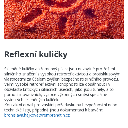
Reflexní kuličky
Skleněné kuličky a křemenný písek jsou nezbytné pro řešení
silničního značení s vysokou retroreflektivitou a protiskluzovými
vlastnostmi za účelem zvýšení bezpečnosti silničního provozu.
Velmi vysoké retroreflektivní schopnosti lze dosáhnout i v
obzvláště kritických silničních úsecích, jako jsou tunely, a to
pomocí inovativních, vysoce výkonných směsí speciálně
vyvinutých skleněných kuliček.
Kontaktní email pro zaslání požadavku na bezpečnostní nebo
technické listy, případně jinou dokumentaci k barvám:
bronislava.hajkova@rembrandtin.cz