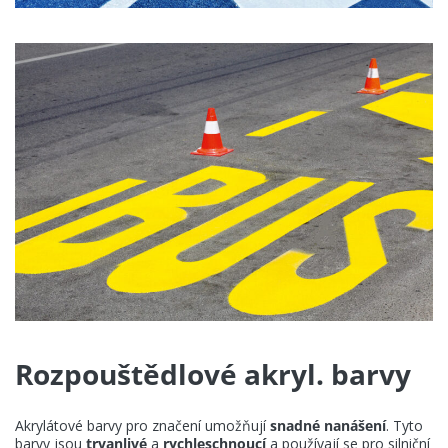
Rozpouštědlové akryl. barvy
Akrylátové barvy pro značení umožňují
snadné nanášení
. Tyto
barvy jsou
trvanlivé
a
rychleschnoucí
a používají se pro silniční