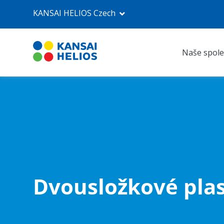
KANSAI HELIOS Czech
Naše spole
KANSAI HELIOS Czech
Naše společnost
Průmyslové nátěry
Autolaky Refinish
Dvousložkové plas
Prodejna