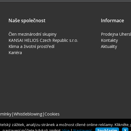
Naše společnost
Informace
Člen mezinárodní skupiny
Prodejna Uhers
KANSAI HELIOS Czech Republic s.r.o.
Kontakty
Klima a životní prostředí
Aktuality
Kariéra
dmínky
|
Whistleblowing
|
Cookies
lský zážitek, analýzu stránek a možnost cílené online reklamy. Klikněte, pr
nastavení můžete kdykoli změnit.
Více
|
Nastavení
Souhlasím
X