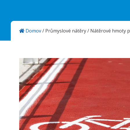
Aktuality
Kontakty
Domov
/
Průmyslové nátěry
/
Nátěrové hmoty pr
KANSAI HELIOS CZ s.r.o.
Sokolovská 115
686 01 Uherské Hradiště
Česká Republika