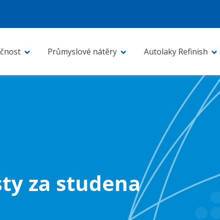
čnost
Průmyslové nátěry
Autolaky Refinish
ty za studena