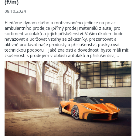
(ž/m)
Aktuality
08.10.2024
Kontakty
Hledáme dynamického a motivovaného jedince na pozici
ambulantního prodejce (přímý prodej materiálů z auta) pro
sortiment autolaků a jejich příslušenství. Vašim úkolem bude
navazovat a udržovat vztahy se zákazníky, prezentovat a
aktivně prodávat naše produkty a příslušenství, poskytovat
KANSAI HELIOS CZ s.r.o.
technickou podporu. Jaké znalosti a dovednosti byste měli mít:
zkušenosti s prodejem v oblasti autolaků a příslušentsví,…
Sokolovská 115
686 01 Uherské Hradiště
Česká Republika