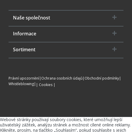
Naše společnost
Informace
Sortiment
Právní upozornění
|
Ochrana osobních údajů
|
Obchodní podmínky
|
Whistleblowing
|
Cookies
Webové stránky používají soubory cookies, které umožňují lepší
uživatelský zážitek, analýzu stránek a možnost cílené online reklamy.
Klikněte, prosím, na tlačítko „Souhlasím“, pokud souhlasíte s jejich