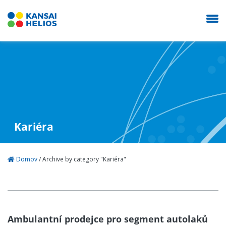
KANSAI HELIOS Czech
Naše společnost
Kariéra
Průmyslové nátěry
Domov
/
Archive by category "Kariéra"
Autolaky Refinish
Prodejna
Ambulantní prodejce pro segment autolaků