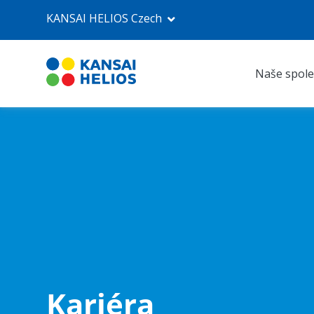
KANSAI HELIOS Czech
Naše spole
KANSAI HELIOS Czech
Naše společnost
Průmyslové nátěry
Autolaky Refinish
Prodejna
Kariéra