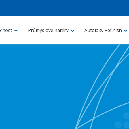
čnost
Průmyslové nátěry
Autolaky Refinish