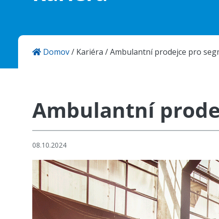
Aktuality
Kontakty
Domov
/
Kariéra
/
Ambulantní prodejce pro seg
KANSAI HELIOS CZ s.r.o.
Sokolovská 115
686 01 Uherské Hradiště
Česká Republika
Ambulantní prode
08.10.2024