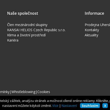
Naše společnost
Informace
Člen mezinárodní skupiny
Prodejna Uhers
KANSAI HELIOS Czech Republic s.r.o.
Kontakty
Klima a životní prostředí
Aktuality
Kariéra
dmínky
|
Whistleblowing
|
Cookies
lský zážitek, analýzu stránek a možnost cílené online reklamy. Klikněte, pr
nastavení můžete kdykoli změnit.
Více
|
Nastavení
Souhlasím
X