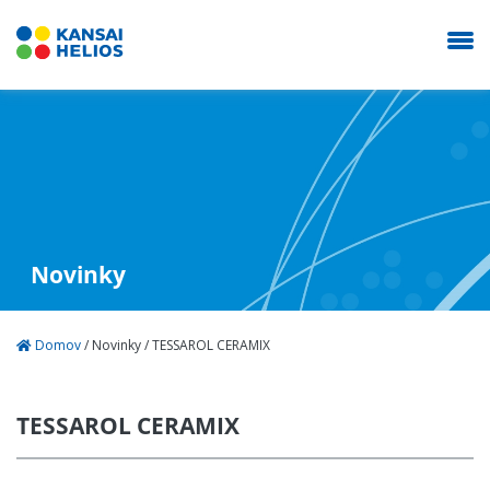
KANSAI HELIOS Czech
Naše společnost
Novinky
Průmyslové nátěry
Domov
/
Novinky
/
TESSAROL CERAMIX
Autolaky Refinish
TESSAROL CERAMIX
Prodejna