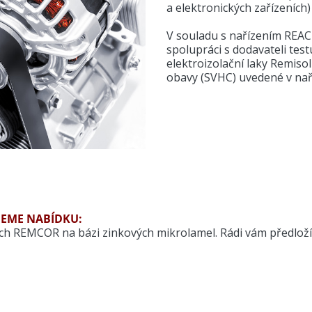
a elektronických zařízeních)
V souladu s nařízením REAC
spolupráci s dodavateli testu
elektroizolační laky Remiso
obavy (SVHC) uvedené v na
NEME NABÍDKU:
rech REMCOR na bázi zinkových mikrolamel. Rádi vám předlo