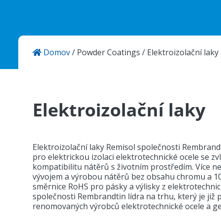
Aktuality
Kontakty
Domov
/
Powder Coatings
/
Elektroizolační laky
KANSAI HELIOS CZ s.r.o.
Sokolovská 115
686 01 Uherské Hradiště
Česká Republika
Elektroizolační laky
Elektroizolační laky Remisol společnosti Rembrandt
pro elektrickou izolaci elektrotechnické ocele se 
kompatibilitu nátěrů s životním prostředím. Více ne
vývojem a výrobou nátěrů bez obsahu chromu a 10
směrnice RoHS pro pásky a výlisky z elektrotechnic
společnosti Rembrandtin lídra na trhu, který je již
renomovaných výrobců elektrotechnické ocele a ge