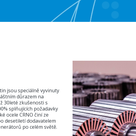
in jsou speciálně vyvinuty
zvláštním důrazem na
ž 30leté zkušenosti s
0% splňujících požadavky
ké ocele CRNO činí ze
 po desetiletí dodavatelem
nerátorů po celém světě.