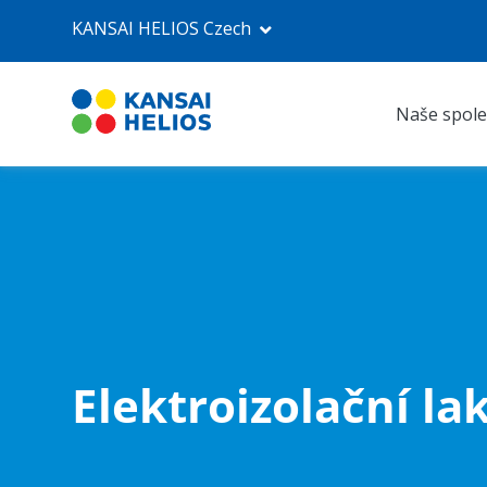
KANSAI HELIOS Czech
Naše spole
KANSAI HELIOS Czech
Naše společnost
Průmyslové nátěry
Autolaky Refinish
Elektroizolační la
Prodejna