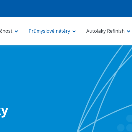
čnost
Průmyslové nátěry
Autolaky Refinish
ky