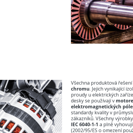
Všechna produktová řešení 
chromu
. Jejich vynikající i
proudy u elektrických zaříze
desky se používají v
motore
elektromagnetických pól
standardy kvality v průmys
zákazníků. Všechny výrobky
IEC 6040-1-1
a plně vyhovují
(2002/95/ES o omezení použ