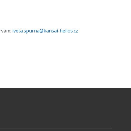
arvám:
iveta.spurna@kansai-helios.cz