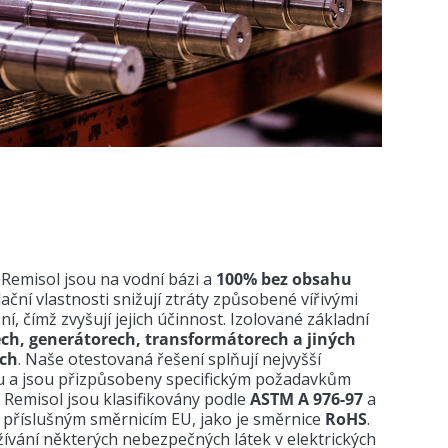
Remisol jsou na vodní bázi a
100% bez obsahu
zolační vlastnosti snižují ztráty způsobené vířivými
ní, čímž zvyšují jejich účinnost. Izolované základní
ch, generátorech, transformátorech a jiných
ech
. Naše otestovaná řešení splňují nejvyšší
lu a jsou přizpůsobeny specifickým požadavkům
 Remisol jsou klasifikovány podle
ASTM A 976-97
a
 příslušným směrnicím EU, jako je směrnice
RoHS
.
ívání některých nebezpečných látek v elektrických