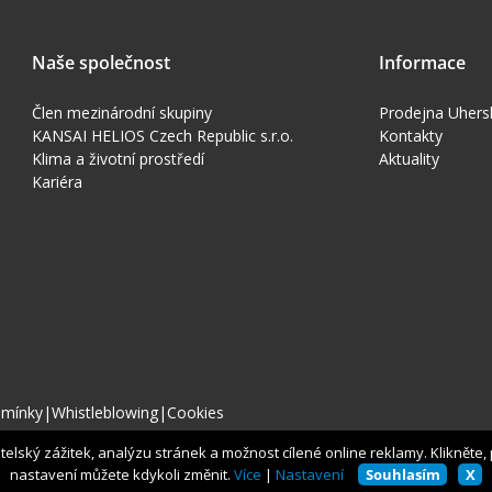
Naše společnost
Informace
Člen mezinárodní skupiny
Prodejna Uhers
KANSAI HELIOS Czech Republic s.r.o.
Kontakty
Klima a životní prostředí
Aktuality
Kariéra
dmínky
|
Whistleblowing
|
Cookies
lský zážitek, analýzu stránek a možnost cílené online reklamy. Klikněte, pr
nastavení můžete kdykoli změnit.
Více
|
Nastavení
Souhlasím
X