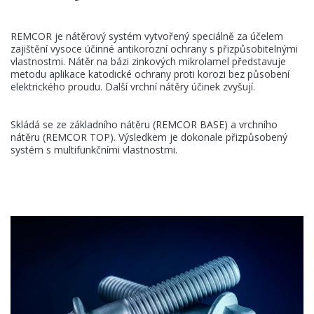
Aktuality
REMCOR je nátěrový systém vytvořený speciálně za účelem
zajištění vysoce účinné antikorozní ochrany s přizpůsobitelnými
Kontakty
vlastnostmi. Nátěr na bázi zinkových mikrolamel představuje
metodu aplikace katodické ochrany proti korozi bez působení
elektrického proudu. Další vrchní nátěry účinek zvyšují.
KANSAI HELIOS CZ s.r.o.
Skládá se ze základního nátěru (REMCOR BASE) a vrchního
nátěru (REMCOR TOP). Výsledkem je dokonale přizpůsobený
Sokolovská 115
systém s multifunkčními vlastnostmi.
686 01 Uherské Hradiště
Česká Republika