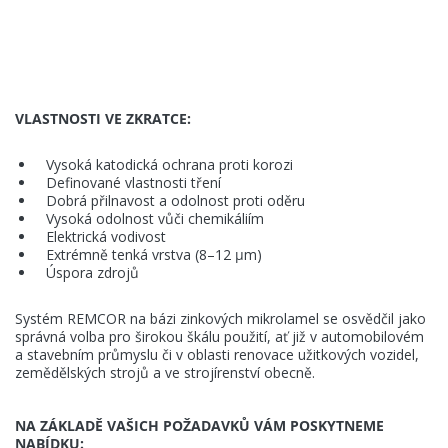
VLASTNOSTI VE ZKRATCE:
Vysoká katodická ochrana proti korozi
Definované vlastnosti tření
Dobrá přilnavost a odolnost proti oděru
Vysoká odolnost vůči chemikáliím
Elektrická vodivost
Extrémně tenká vrstva (8–12 μm)
Úspora zdrojů
Systém REMCOR na bázi zinkových mikrolamel se osvědčil jako
správná volba pro širokou škálu použití, ať již v automobilovém
a stavebním průmyslu či v oblasti renovace užitkových vozidel,
zemědělských strojů a ve strojírenství obecně.
NA ZÁKLADĚ VAŠICH POŽADAVKŮ VÁM POSKYTNEME
NABÍDKU: