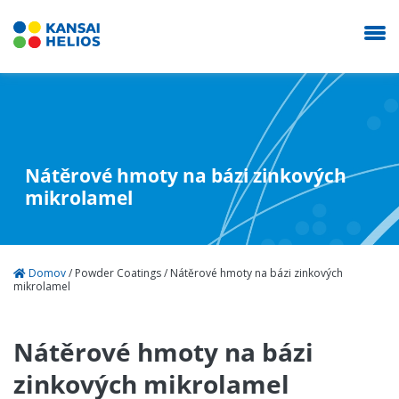
KANSAI HELIOS Czech
Nátěrové hmoty na bázi zinkových
mikrolamel
Naše společnost
Průmyslové nátěry
Domov
/
Powder Coatings
/
Nátěrové hmoty na bázi zinkových
mikrolamel
Autolaky Refinish
Nátěrové hmoty na bázi
Prodejna
zinkových mikrolamel