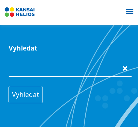
Vyhledat
KANSAI HELIOS Czech
Naše společnost
Průmyslové nátěry
Autolaky Refinish
Prodejna