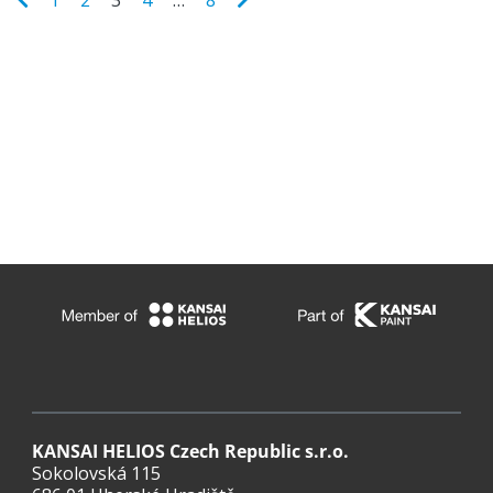
1
2
3
4
…
8
KANSAI HELIOS Czech Republic s.r.o.
Sokolovská 115