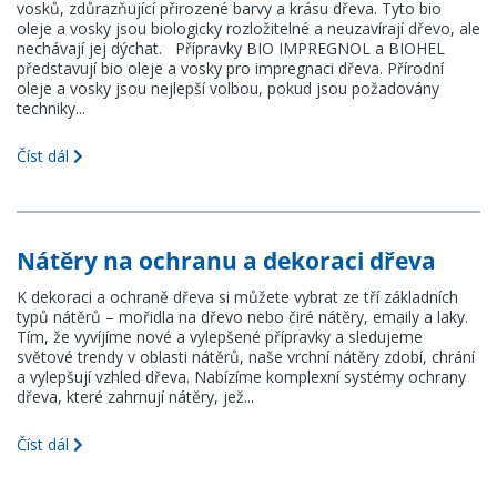
vosků, zdůrazňující přirozené barvy a krásu dřeva. Tyto bio
oleje a vosky jsou biologicky rozložitelné a neuzavírají dřevo, ale
nechávají jej dýchat. Přípravky BIO IMPREGNOL a BIOHEL
představují bio oleje a vosky pro impregnaci dřeva. Přírodní
oleje a vosky jsou nejlepší volbou, pokud jsou požadovány
techniky...
Číst dál
Nátěry na ochranu a dekoraci dřeva
K dekoraci a ochraně dřeva si můžete vybrat ze tří základních
typů nátěrů – mořidla na dřevo nebo čiré nátěry, emaily a laky.
Tím, že vyvíjíme nové a vylepšené přípravky a sledujeme
světové trendy v oblasti nátěrů, naše vrchní nátěry zdobí, chrání
a vylepšují vzhled dřeva. Nabízíme komplexní systémy ochrany
dřeva, které zahrnují nátěry, jež...
Číst dál