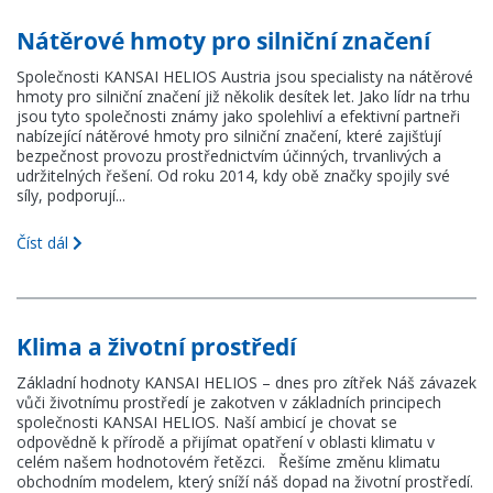
Aktuality
Nátěrové hmoty pro silniční značení
Společnosti KANSAI HELIOS Austria jsou specialisty na nátěrové
Kontakty
hmoty pro silniční značení již několik desítek let. Jako lídr na trhu
jsou tyto společnosti známy jako spolehliví a efektivní partneři
nabízející nátěrové hmoty pro silniční značení, které zajišťují
bezpečnost provozu prostřednictvím účinných, trvanlivých a
KANSAI HELIOS CZ s.r.o.
udržitelných řešení. Od roku 2014, kdy obě značky spojily své
síly, podporují...
Sokolovská 115
686 01 Uherské Hradiště
Číst dál
Česká Republika
Klima a životní prostředí
Základní hodnoty KANSAI HELIOS – dnes pro zítřek Náš závazek
vůči životnímu prostředí je zakotven v základních principech
společnosti KANSAI HELIOS. Naší ambicí je chovat se
odpovědně k přírodě a přijímat opatření v oblasti klimatu v
celém našem hodnotovém řetězci. Řešíme změnu klimatu
obchodním modelem, který sníží náš dopad na životní prostředí.