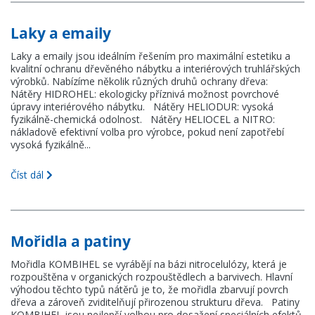
Laky a emaily
Laky a emaily jsou ideálním řešením pro maximální estetiku a
kvalitní ochranu dřevěného nábytku a interiérových truhlářských
výrobků. Nabízíme několik různých druhů ochrany dřeva:
Nátěry HIDROHEL: ekologicky příznivá možnost povrchové
úpravy interiérového nábytku. Nátěry HELIODUR: vysoká
fyzikálně-chemická odolnost. Nátěry HELIOCEL a NITRO:
nákladově efektivní volba pro výrobce, pokud není zapotřebí
vysoká fyzikálně...
Číst dál
Mořidla a patiny
Mořidla KOMBIHEL se vyrábějí na bázi nitrocelulózy, která je
rozpouštěna v organických rozpouštědlech a barvivech. Hlavní
výhodou těchto typů nátěrů je to, že mořidla zbarvují povrch
dřeva a zároveň zviditelňují přirozenou strukturu dřeva. Patiny
KOMBIHEL jsou nejlepší volbou pro dosažení speciálních efektů